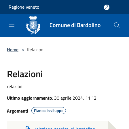
Salta al contenuto principale
Regione Veneto
Comune di Bardolino
Home
>
Relazioni
Relazioni
relazioni
Ultimo aggiornamento
: 30 aprile 2024, 11:12
Argomenti
:
Piano di sviluppo
relazione-tecnica-pi-bardolino