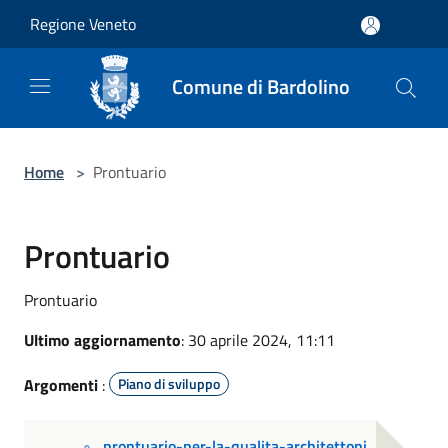
Salta al contenuto principale
Regione Veneto
Comune di Bardolino
Home
>
Prontuario
Prontuario
Prontuario
Ultimo aggiornamento
: 30 aprile 2024, 11:11
Argomenti
:
Piano di sviluppo
prontuario-per-la-qualita-architettoni