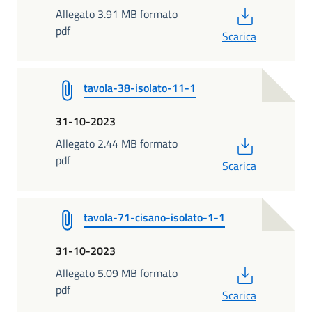
PDF
Allegato 3.91 MB formato
pdf
Scarica
tavola-38-isolato-11-1
31-10-2023
PDF
Allegato 2.44 MB formato
pdf
Scarica
tavola-71-cisano-isolato-1-1
31-10-2023
PDF
Allegato 5.09 MB formato
pdf
Scarica