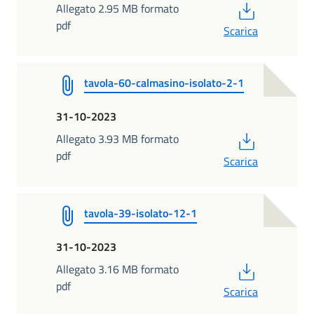
PDF
Allegato 2.95 MB formato
pdf
Scarica
tavola-60-calmasino-isolato-2-1
31-10-2023
PDF
Allegato 3.93 MB formato
pdf
Scarica
tavola-39-isolato-12-1
31-10-2023
PDF
Allegato 3.16 MB formato
pdf
Scarica