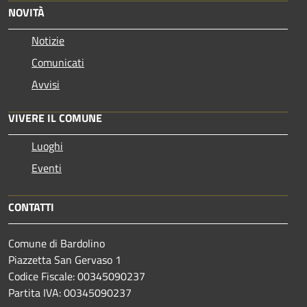
NOVITÀ
Notizie
Comunicati
Avvisi
VIVERE IL COMUNE
Luoghi
Eventi
CONTATTI
Comune di Bardolino
Piazzetta San Gervaso 1
Codice Fiscale: 00345090237
Partita IVA: 00345090237