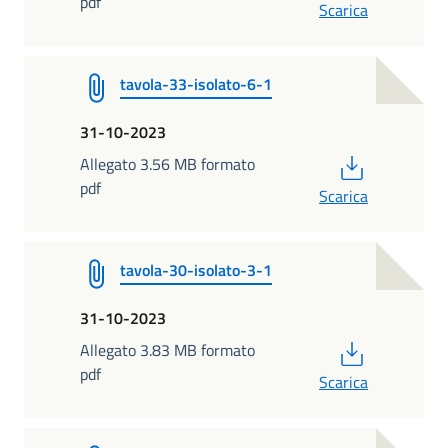
pdf
Scarica
tavola-33-isolato-6-1
31-10-2023
PDF
Allegato 3.56 MB formato
pdf
Scarica
tavola-30-isolato-3-1
31-10-2023
PDF
Allegato 3.83 MB formato
pdf
Scarica