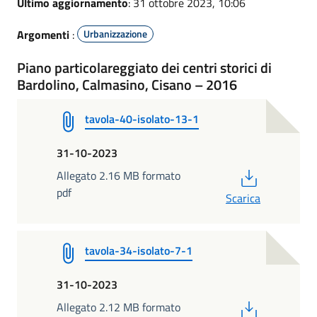
Ultimo aggiornamento
: 31 ottobre 2023, 10:06
Argomenti
:
Urbanizzazione
Piano particolareggiato dei centri storici di
Bardolino, Calmasino, Cisano – 2016
tavola-40-isolato-13-1
31-10-2023
PDF
Allegato 2.16 MB formato
pdf
Scarica
tavola-34-isolato-7-1
31-10-2023
PDF
Allegato 2.12 MB formato