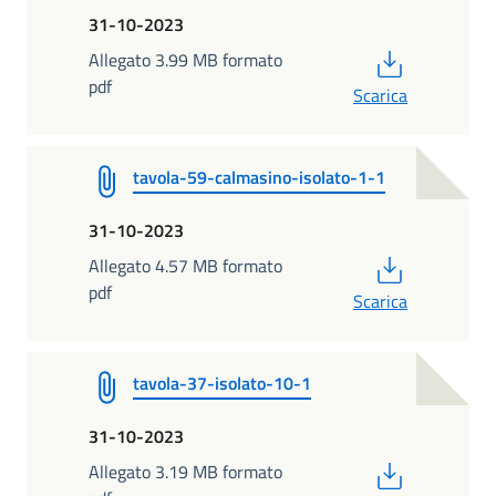
31-10-2023
PDF
Allegato 3.99 MB formato
pdf
Scarica
tavola-59-calmasino-isolato-1-1
31-10-2023
PDF
Allegato 4.57 MB formato
pdf
Scarica
tavola-37-isolato-10-1
31-10-2023
PDF
Allegato 3.19 MB formato