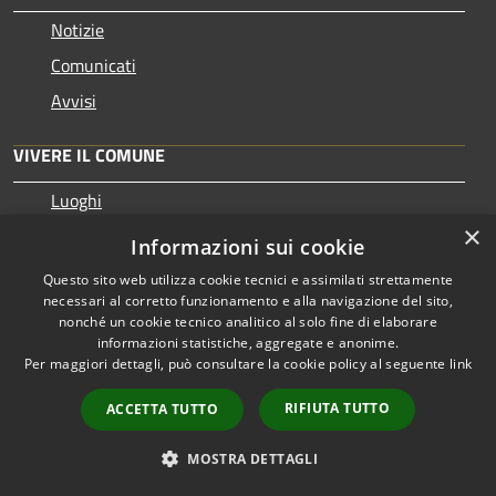
Notizie
Comunicati
Avvisi
VIVERE IL COMUNE
Luoghi
×
Eventi
Informazioni sui cookie
Questo sito web utilizza cookie tecnici e assimilati strettamente
CONTATTI
necessari al corretto funzionamento e alla navigazione del sito,
nonché un cookie tecnico analitico al solo fine di elaborare
informazioni statistiche, aggregate e anonime.
Comune di Bardolino
Per maggiori dettagli, può consultare la cookie policy al seguente
link
Piazzetta San Gervaso 1
Codice Fiscale: 00345090237
RIFIUTA TUTTO
ACCETTA TUTTO
Partita IVA: 00345090237
MOSTRA DETTAGLI
PEC:
comune.bardolino@legalmail.it