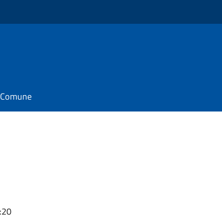
il Comune
:20