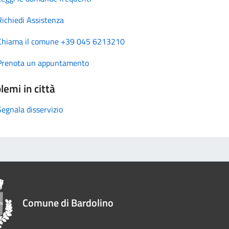
Richiedi Assistenza
Chiama il comune +39 045 6213210
Prenota un appuntamento
lemi in città
Segnala disservizio
Comune di Bardolino