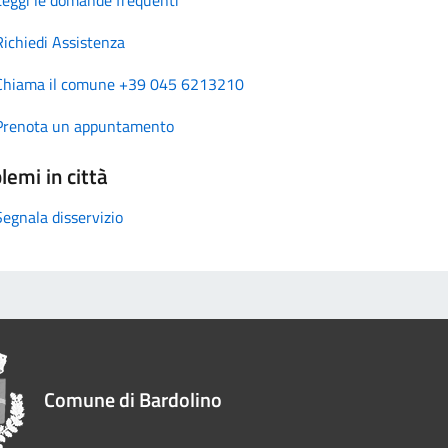
Richiedi Assistenza
Chiama il comune +39 045 6213210
Prenota un appuntamento
lemi in città
Segnala disservizio
Comune di Bardolino