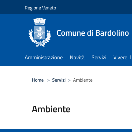
Salta al contenuto principale
Regione Veneto
Comune di Bardolino
Amministrazione
Novità
Servizi
Vivere 
Home
>
Servizi
>
Ambiente
Ambiente