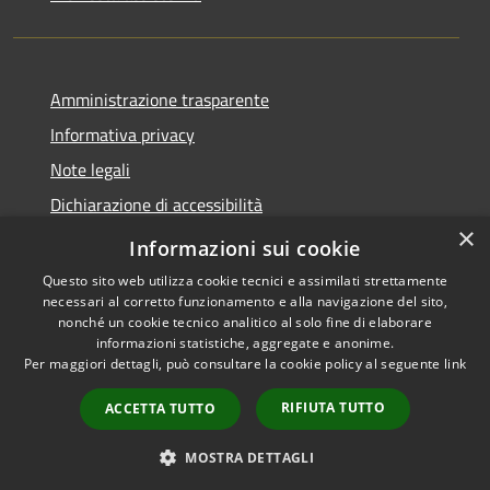
Amministrazione trasparente
Informativa privacy
Note legali
Dichiarazione di accessibilità
×
Link app municipium
Informazioni sui cookie
Questo sito web utilizza cookie tecnici e assimilati strettamente
necessari al corretto funzionamento e alla navigazione del sito,
nonché un cookie tecnico analitico al solo fine di elaborare
informazioni statistiche, aggregate e anonime.
RSS
Copyright © 2026 • Comune di
Per maggiori dettagli, può consultare la cookie policy al seguente
link
Accessibilità
Bardolino • Powered by
Privacy
Municipium
Accesso
•
RIFIUTA TUTTO
ACCETTA TUTTO
Cookie
redazione
Mappa del sito
MOSTRA DETTAGLI