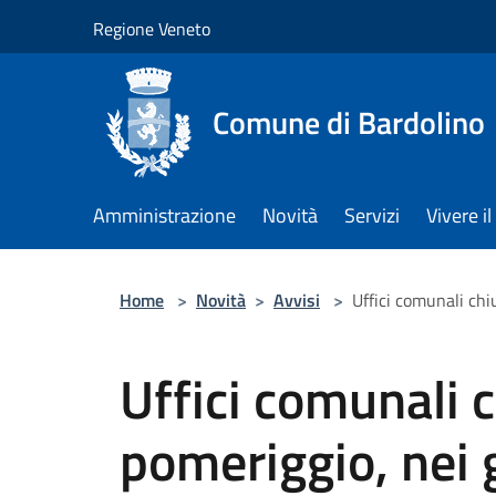
Salta al contenuto principale
Regione Veneto
Comune di Bardolino
Amministrazione
Novità
Servizi
Vivere 
Home
>
Novità
>
Avvisi
>
Uffici comunali chi
Uffici comunali c
pomeriggio, nei 