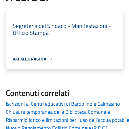
Segreteria del Sindaco - Manifestazioni -
Ufficio Stampa
VAI ALLA PAGINA
Contenuti correlati
Iscrizioni ai Centri educativi di Bardolino e Calmasino
Chiusura temporanea della Biblioteca Comunale
Risparmio idrico e limitazioni per l'uso dell'acqua potabi
Nuovo Regolamento Edilizio Comunale (R.E.C.)