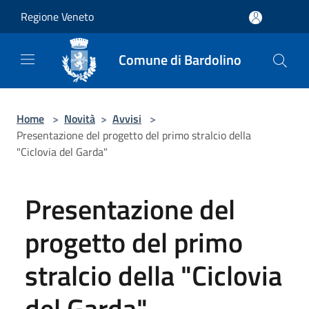
Salta al contenuto principale
Regione Veneto
Comune di Bardolino
Home
>
Novità
>
Avvisi
>
Presentazione del progetto del primo stralcio della
"Ciclovia del Garda"
Presentazione del
progetto del primo
stralcio della "Ciclovia
del Garda"