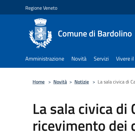
Salta al contenuto principale
Regione Veneto
Comune di Bardolino
Amministrazione
Novità
Servizi
Vivere 
Home
>
Novità
>
Notizie
>
La sala civica di C
La sala civica di
ricevimento dei c