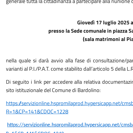
generale tutta la cittadinanza a partecipare alla riunione c
Giovedì 17 luglio 2025 a
presso la Sede comunale in piazza S
(sala matrimoni al P
nella quale si darà avvio alla fase di consultazione/pa
varianti al P.I./P.A.T. come stabilito dall’articolo 5 della L
Di seguito i link per accedere alla relativa documentaz
sito istituzionale del Comune di Bardolino:
https://servizionline.hspromilaprod.hypersicapp.net/cms
R=1&CP=141&CDOC=1228
https://servizionline.hspromilaprod.hypersicapp.net/cms