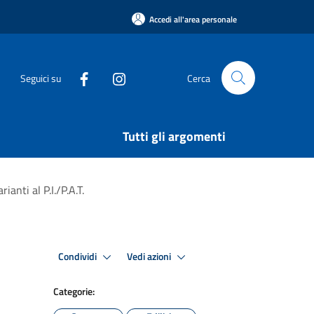
Accedi all'area personale
Seguici su
Cerca
Tutti gli argomenti
anti al P.I./P.A.T.
Condividi
Vedi azioni
Categorie: