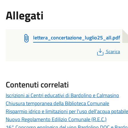
Allegati
lettera_concertazione_luglio25_all.pdf
PDF
Scarica
Contenuti correlati
Iscrizioni ai Centri educativi di Bardolino e Calmasino
Chiusura temporanea della Biblioteca Comunale
Risparmio idrico e limitazioni per l'uso dell'acqua potabi
Nuovo Regolamento Edilizio Comunale (R.E.C.)
16° Concorso enologico del vino Bardolino DOC e Bard