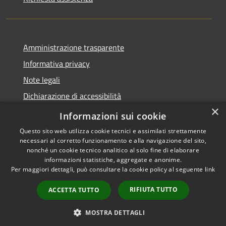
Amministrazione trasparente
Informativa privacy
Note legali
Dichiarazione di accessibilità
×
Link app municipium
Informazioni sui cookie
Questo sito web utilizza cookie tecnici e assimilati strettamente
necessari al corretto funzionamento e alla navigazione del sito,
nonché un cookie tecnico analitico al solo fine di elaborare
informazioni statistiche, aggregate e anonime.
RSS
Copyright © 2026 • Comune di
Per maggiori dettagli, può consultare la cookie policy al seguente
link
Accessibilità
Bardolino • Powered by
Privacy
Municipium
Accesso
•
RIFIUTA TUTTO
ACCETTA TUTTO
Cookie
redazione
Mappa del sito
MOSTRA DETTAGLI