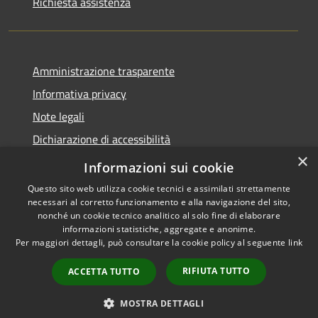
Richiesta assistenza
Amministrazione trasparente
Informativa privacy
Note legali
Dichiarazione di accessibilità
×
Link app municipium
Informazioni sui cookie
Questo sito web utilizza cookie tecnici e assimilati strettamente
necessari al corretto funzionamento e alla navigazione del sito,
nonché un cookie tecnico analitico al solo fine di elaborare
informazioni statistiche, aggregate e anonime.
RSS
Copyright © 2026 • Comune di
Per maggiori dettagli, può consultare la cookie policy al seguente
link
Accessibilità
Bardolino • Powered by
Privacy
Municipium
Accesso
•
RIFIUTA TUTTO
ACCETTA TUTTO
Cookie
redazione
Mappa del sito
MOSTRA DETTAGLI