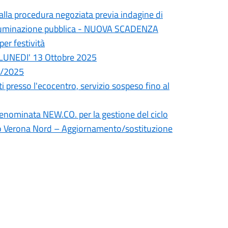
la procedura negoziata previa indagine di
’illuminazione pubblica - NUOVA SCADENZA
er festività
a LUNEDI' 13 Ottobre 2025
9/2025
i presso l'ecocentro, servizio sospeso fino al
denominata NEW.CO. per la gestione del ciclo
cino Verona Nord – Aggiornamento/sostituzione