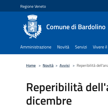
Salta al contenuto principale
Regione Veneto
Comune di Bardolino
Amministrazione
Novità
Servizi
Vivere 
Home
>
Novità
>
Avvisi
>
Reperibilità dell'a
Reperibilità dell
dicembre