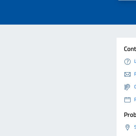
Cont
Prob