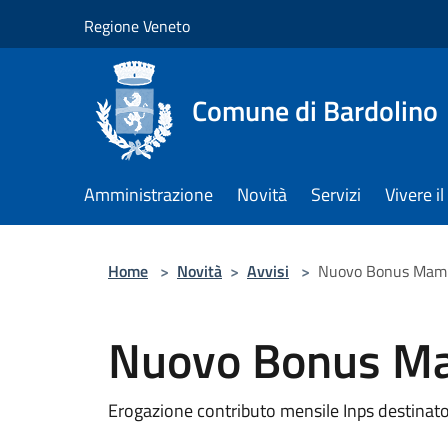
Salta al contenuto principale
Regione Veneto
Comune di Bardolino
Amministrazione
Novità
Servizi
Vivere 
Home
>
Novità
>
Avvisi
>
Nuovo Bonus Mam
Nuovo Bonus M
Erogazione contributo mensile Inps destinato 