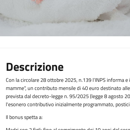
Descrizione
Con la circolare 28 ottobre 2025, n.139 l’INPS informa e i
mamme", un contributo mensile di 40 euro destinato alle l
prevista dal decreto-legge n. 95/2025 (legge 8 agosto 2
l'esonero contributivo inizialmente programmato, postici
Il bonus spetta a:
Madri con 2 figli: fino al compimento dei 10 anni del seco