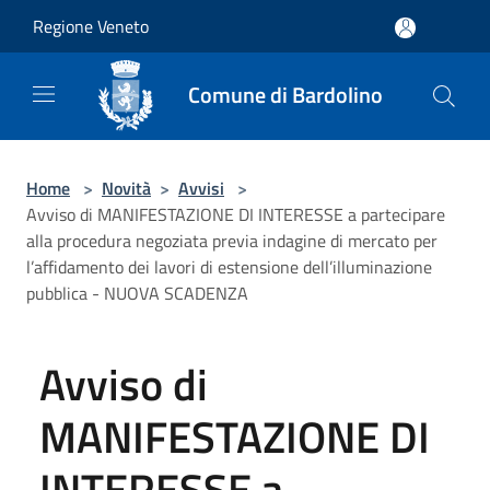
Salta al contenuto principale
Regione Veneto
Comune di Bardolino
Home
>
Novità
>
Avvisi
>
Avviso di MANIFESTAZIONE DI INTERESSE a partecipare
alla procedura negoziata previa indagine di mercato per
l’affidamento dei lavori di estensione dell’illuminazione
pubblica - NUOVA SCADENZA
Avviso di
MANIFESTAZIONE DI
INTERESSE a