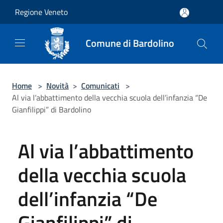
Salta al contenuto principale
Regione Veneto
Comune di Bardolino
Home
>
Novità
>
Comunicati
>
Al via l’abbattimento della vecchia scuola dell’infanzia “De
Gianfilippi” di Bardolino
Al via l’abbattimento
della vecchia scuola
dell’infanzia “De
Gianfilippi” di