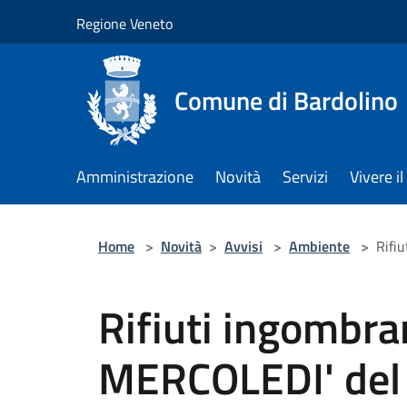
Salta al contenuto principale
Regione Veneto
Comune di Bardolino
Amministrazione
Novità
Servizi
Vivere 
Home
>
Novità
>
Avvisi
>
Ambiente
>
Rifiu
Rifiuti ingombran
MERCOLEDI' del m