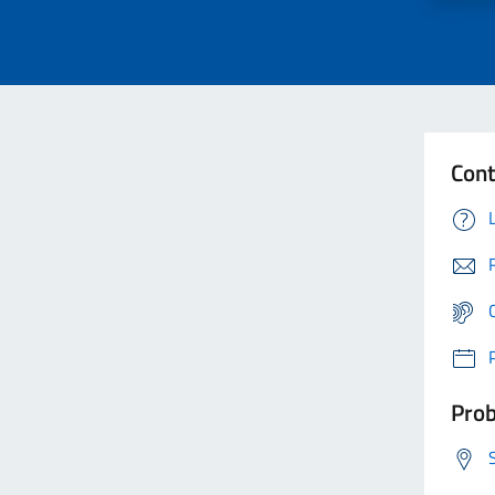
Cont
Prob