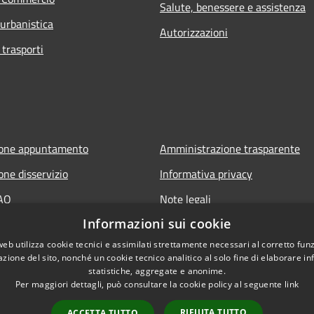
Salute, benessere e assistenza
 urbanistica
Autorizzazioni
 trasporti
ione appuntamento
Amministrazione trasparente
one disservizio
Informativa privacy
FAQ
Note legali
Informazioni sui cookie
 assistenza
Dichiarazione di accessibilità
web utilizza cookie tecnici e assimilati strettamente necessari al corretto fu
Link app municipium
azione del sito, nonché un cookie tecnico analitico al solo fine di elaborare i
statistiche, aggregate e anonime.
Per maggiori dettagli, può consultare la cookie policy al seguente
link
RIFIUTA TUTTO
ACCETTA TUTTO