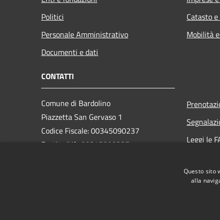
Politici
Catasto e
Personale Amministrativo
Mobilità e
Documenti e dati
CONTATTI
Comune di Bardolino
Prenotaz
Piazzetta San Gervaso 1
Segnalazi
Codice Fiscale: 00345090237
Leggi le 
Partita IVA: 00345090237
Richiesta
PEC:
comune.bardolino@legalmail.it
Questo sito 
Centralino Unico: +39 045 6213210
alla navig