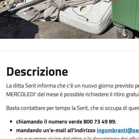
Descrizione
La ditta Serit informa che c'è un nuovo giorno previsto per
MERCOLEDI' del mese è possibile richiedere il ritiro gratu
Basta contattare per tempo la Serit, che si occupa di que
chiamando il numero verde 800 73 49 89
;
mandando un'e-mail all'indirizzo
ingombranti@ser
via e numero civico del ritiro e la descrizione dei rifiut