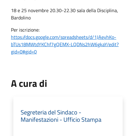
18 e 25 novembre 20.30-22.30 sala della Disciplina,
Bardolino
Per iscrizione:
https://docs.google.com/spreadsheets/d/1JAeyhKo-
bTUs18MWtdYKChf7gQEMX-LQDNs2hW6gkaY/edit?
gid=0#gid=0
A cura di
Segreteria del Sindaco -
Manifestazioni - Ufficio Stampa