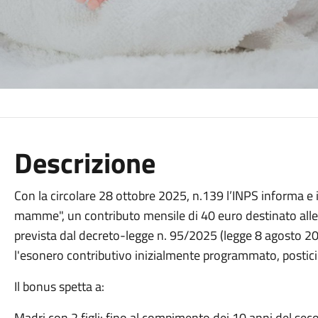
Descrizione
Con la circolare 28 ottobre 2025, n.139 l’INPS informa e i
mamme", un contributo mensile di 40 euro destinato alle l
prevista dal decreto-legge n. 95/2025 (legge 8 agosto 2
l'esonero contributivo inizialmente programmato, postici
Il bonus spetta a:
Madri con 2 figli: fino al compimento dei 10 anni del seco