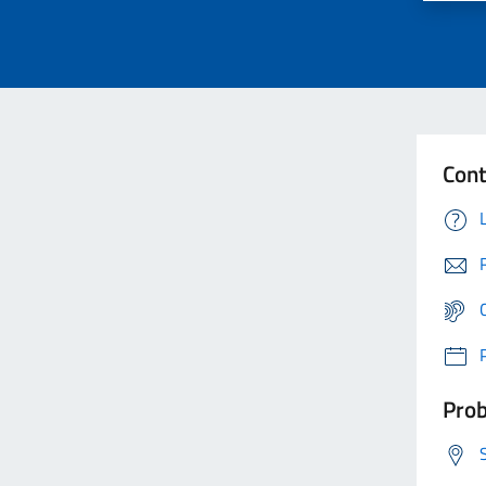
Cont
Prob