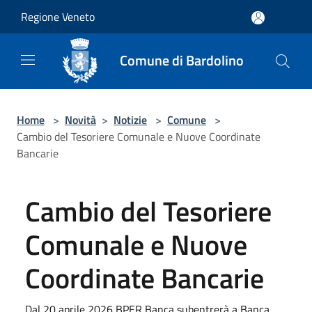
Salta al contenuto principale
Regione Veneto
Comune di Bardolino
Home
>
Novità
>
Notizie
>
Comune
>
Cambio del Tesoriere Comunale e Nuove Coordinate
Bancarie
Cambio del Tesoriere
Comunale e Nuove
Coordinate Bancarie
Dal 20 aprile 2026 BPER Banca subentrerà a Banca