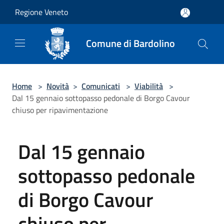
Salta al contenuto principale
Regione Veneto
Comune di Bardolino
Home
>
Novità
>
Comunicati
>
Viabilità
>
Dal 15 gennaio sottopasso pedonale di Borgo Cavour
chiuso per ripavimentazione
Dal 15 gennaio
sottopasso pedonale
di Borgo Cavour
chiuso per