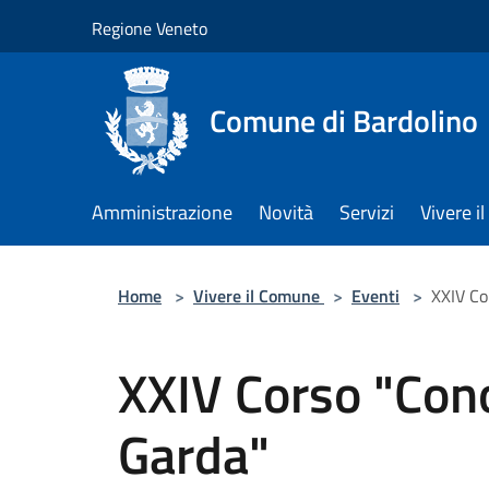
Salta al contenuto principale
Regione Veneto
Comune di Bardolino
Amministrazione
Novità
Servizi
Vivere 
Home
>
Vivere il Comune
>
Eventi
>
XXIV Co
XXIV Corso "Cono
Garda"