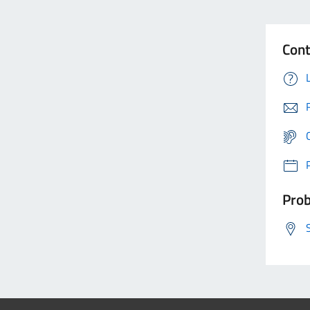
Cont
Prob