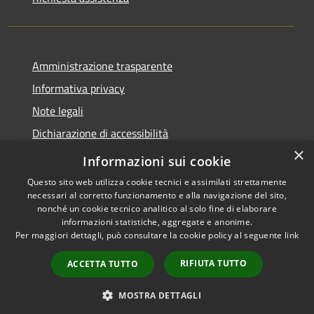
Amministrazione trasparente
Informativa privacy
Note legali
Dichiarazione di accessibilità
×
Link app municipium
Informazioni sui cookie
Questo sito web utilizza cookie tecnici e assimilati strettamente
necessari al corretto funzionamento e alla navigazione del sito,
nonché un cookie tecnico analitico al solo fine di elaborare
informazioni statistiche, aggregate e anonime.
RSS
Copyright © 2026 • Comune di
Per maggiori dettagli, può consultare la cookie policy al seguente
link
Accessibilità
Bardolino • Powered by
Privacy
Municipium
Accesso
•
RIFIUTA TUTTO
ACCETTA TUTTO
Cookie
redazione
Mappa del sito
MOSTRA DETTAGLI