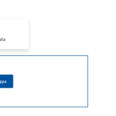
lia
appa