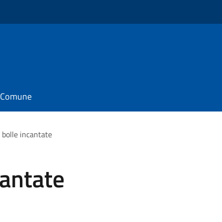
il Comune
 bolle incantate
cantate