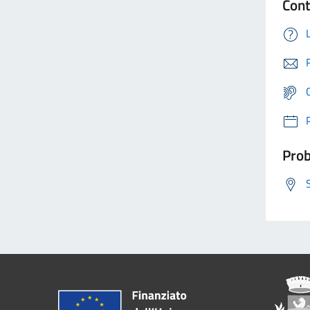
Cont
Prob