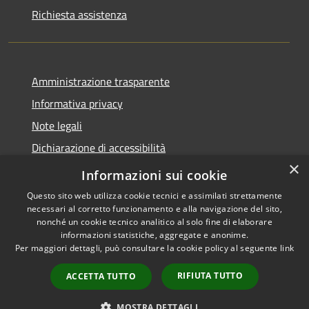
Richiesta assistenza
Amministrazione trasparente
Informativa privacy
Note legali
Dichiarazione di accessibilità
×
Link app municipium
Informazioni sui cookie
Questo sito web utilizza cookie tecnici e assimilati strettamente
necessari al corretto funzionamento e alla navigazione del sito,
nonché un cookie tecnico analitico al solo fine di elaborare
informazioni statistiche, aggregate e anonime.
RSS
Copyright © 2026 • Comune di
Per maggiori dettagli, può consultare la cookie policy al seguente
link
Accessibilità
Bardolino • Powered by
Privacy
Municipium
Accesso
•
RIFIUTA TUTTO
ACCETTA TUTTO
Cookie
redazione
Mappa del sito
MOSTRA DETTAGLI