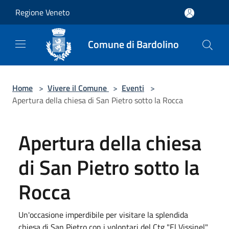
Salta al contenuto principale
Regione Veneto
Comune di Bardolino
Home
>
Vivere il Comune
>
Eventi
>
Apertura della chiesa di San Pietro sotto la Rocca
Apertura della chiesa
di San Pietro sotto la
Rocca
Un'occasione imperdibile per visitare la splendida
chiesa di San Pietro con i volontari del Ctg "El Vissinel"