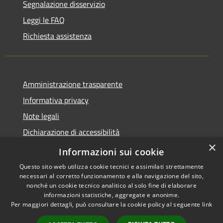
Segnalazione disservizio
Leggi le FAQ
Richiesta assistenza
Amministrazione trasparente
Informativa privacy
Note legali
Dichiarazione di accessibilità
×
Link app municipium
Informazioni sui cookie
Questo sito web utilizza cookie tecnici e assimilati strettamente
necessari al corretto funzionamento e alla navigazione del sito,
nonché un cookie tecnico analitico al solo fine di elaborare
informazioni statistiche, aggregate e anonime.
RSS
Copyright © 2026 • Comune di
Per maggiori dettagli, può consultare la cookie policy al seguente
link
Accessibilità
Bardolino • Powered by
Privacy
Municipium
Accesso
•