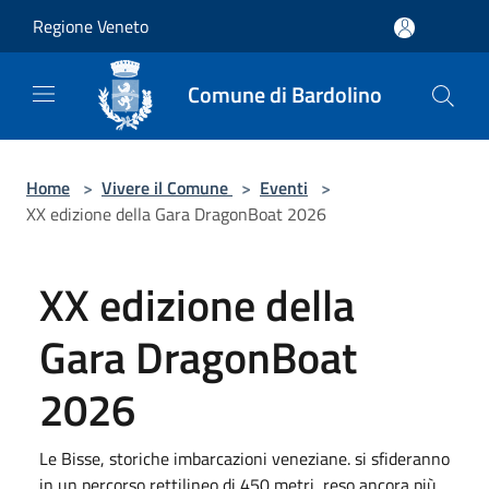
Salta al contenuto principale
Regione Veneto
Comune di Bardolino
Home
>
Vivere il Comune
>
Eventi
>
XX edizione della Gara DragonBoat 2026
XX edizione della
Gara DragonBoat
2026
Le Bisse, storiche imbarcazioni veneziane. si sfideranno
in un percorso rettilineo di 450 metri, reso ancora più