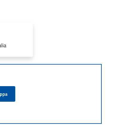
lia
appa