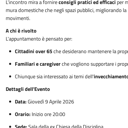
L'incontro mira a fornire
consigli pratici ed efficaci
per m
mura domestiche che negli spazi pubblici, migliorando la qu
movimenti.
A chi è rivolto
L'appuntamento è pensato per:
Cittadini over 65
che desiderano mantenere la propr
Familiari e caregiver
che vogliono supportare i propri
Chiunque sia interessato ai temi dell'
invecchiamento
Dettagli dell'Evento
Data:
Giovedì 9 Aprile 2026
Orario:
Inizio ore 20:00
Sede:
Sala della ex Chiesa della Disciplina