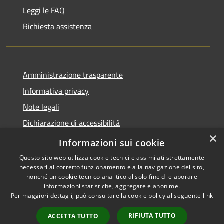
Leggi le FAQ
Richiesta assistenza
Amministrazione trasparente
Informativa privacy
Note legali
Dichiarazione di accessibilità
×
Link app municipium
Informazioni sui cookie
Questo sito web utilizza cookie tecnici e assimilati strettamente
necessari al corretto funzionamento e alla navigazione del sito,
nonché un cookie tecnico analitico al solo fine di elaborare
informazioni statistiche, aggregate e anonime.
RSS
Copyright © 2026 • Comune di
Per maggiori dettagli, può consultare la cookie policy al seguente
link
Accessibilità
Bardolino • Powered by
Privacy
Municipium
Accesso
•
RIFIUTA TUTTO
ACCETTA TUTTO