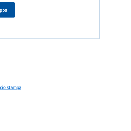
appa
icio stampa