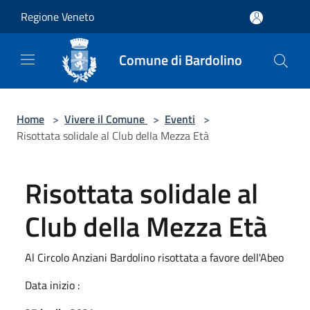
Salta al contenuto principale
Regione Veneto
Comune di Bardolino
Home
>
Vivere il Comune
>
Eventi
>
Risottata solidale al Club della Mezza Età
Risottata solidale al
Club della Mezza Età
Al Circolo Anziani Bardolino risottata a favore dell'Abeo
Data inizio :