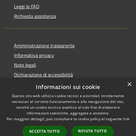
Leggi le FAQ
Richiesta assistenza
Amministrazione trasparente
Informativa privacy
Note legali
Dichiarazione di accessibilità
×
Link app municipium
Informazioni sui cookie
Questo sito web utilizza cookie tecnici e assimilati strettamente
necessari al corretto funzionamento e alla navigazione del sito,
nonché un cookie tecnico analitico al solo fine di elaborare
informazioni statistiche, aggregate e anonime.
RSS
Copyright © 2026 • Comune di
Per maggiori dettagli, può consultare la cookie policy al seguente
link
Accessibilità
Bardolino • Powered by
Privacy
Municipium
Accesso
•
RIFIUTA TUTTO
ACCETTA TUTTO