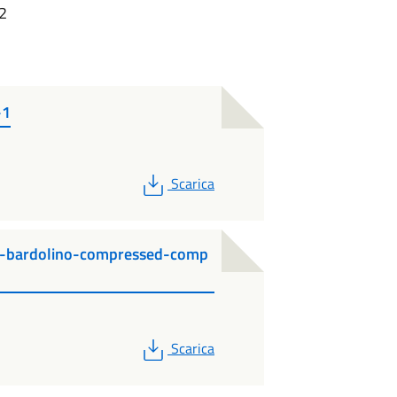
12
-1
PDF
Scarica
-pi-bardolino-compressed-comp
PDF
Scarica