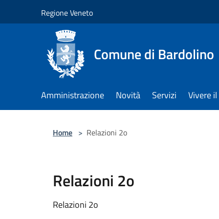
Salta al contenuto principale
Regione Veneto
Comune di Bardolino
Amministrazione
Novità
Servizi
Vivere 
Home
>
Relazioni 2o
Relazioni 2o
Relazioni 2o