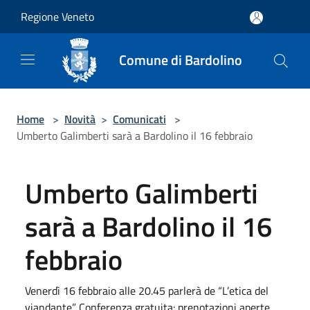
Salta al contenuto principale
Regione Veneto
Comune di Bardolino
Home
>
Novità
>
Comunicati
>
Umberto Galimberti sarà a Bardolino il 16 febbraio
Umberto Galimberti
sarà a Bardolino il 16
febbraio
Venerdì 16 febbraio alle 20.45 parlerà de “L’etica del
viandante”. Conferenza gratuita: prenotazioni aperte