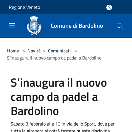
Salta al contenuto principale
Regione Veneto
Comune di Bardolino
Home
>
Novità
>
Comunicati
>
S’inaugura il nuovo campo da padel a Bardolino
S’inaugura il nuovo
campo da padel a
Bardolino
Sabato 3 febbraio alle 10 in via dello Sport, dove per
tutta la giornata si potrà testare questa disciplina