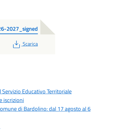
2026-2027_signed
PDF
Scarica
 Servizio Educativo Territoriale
 iscrizioni
 comune di Bardolino: dal 17 agosto al 6
o