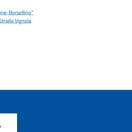
one-Borsellino"
 Strada Vignola
?