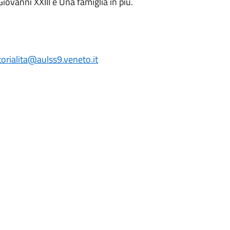
iovanni XXIII e Una famiglia in più.
torialita@aulss9.veneto.it