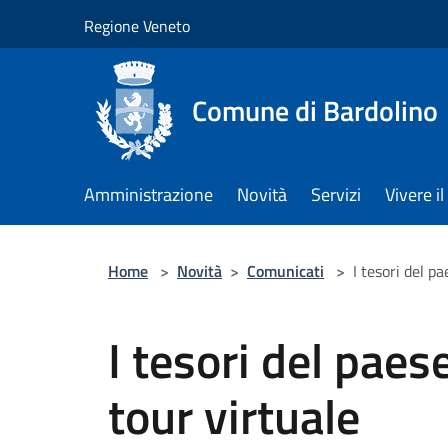
Salta al contenuto principale
Regione Veneto
Comune di Bardolino
Amministrazione
Novità
Servizi
Vivere 
Home
>
Novità
>
Comunicati
>
I tesori del p
I tesori del paes
tour virtuale