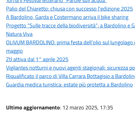
Torna il Festival letterario "Parole sull'acqua"
Palio del Chiaretto: chiusa con successo l'edizione 2025
A Bardolino, Garda e Costermano arriva il bike sharing
Progetto “Sulle tracce della biodiversità”: a Bardolino e 
Natura Viva
OLIVUM BARDOLINO: prima festa dell’olio sul lungolago di
maggio
Ztl attiva dal 1° aprile 2025
Vigilantes notturni e nuovi agenti stagionali: sicurezza po
Riqualificato il parco di Villa Carrara Bottagisio a Bardoli
Guardia medica turistica: estate più protetta a Bardolino
Ultimo aggiornamento
: 12 marzo 2025, 17:35