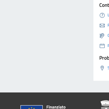
Cont
Prob