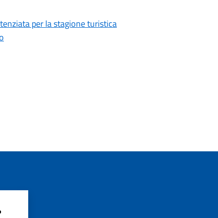
tenziata per la stagione turistica
no
?