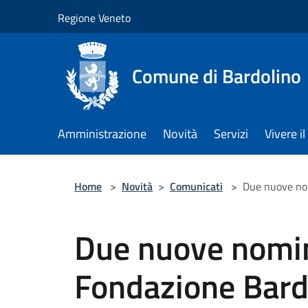
Salta al contenuto principale
Regione Veneto
Comune di Bardolino
Amministrazione
Novità
Servizi
Vivere 
Home
>
Novità
>
Comunicati
>
Due nuove nom
Due nuove nomin
Fondazione Bard