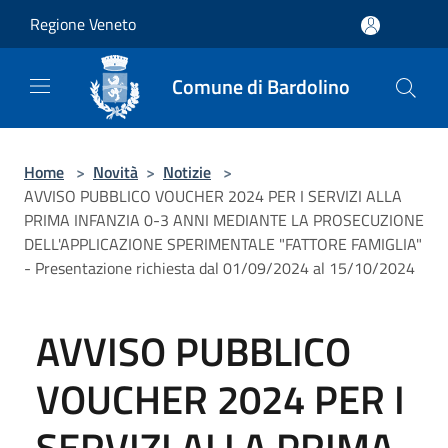
Salta al contenuto principale
Regione Veneto
Comune di Bardolino
Home
>
Novità
>
Notizie
>
AVVISO PUBBLICO VOUCHER 2024 PER I SERVIZI ALLA
PRIMA INFANZIA 0-3 ANNI MEDIANTE LA PROSECUZIONE
DELL'APPLICAZIONE SPERIMENTALE "FATTORE FAMIGLIA"
- Presentazione richiesta dal 01/09/2024 al 15/10/2024
AVVISO PUBBLICO
VOUCHER 2024 PER I
SERVIZI ALLA PRIMA