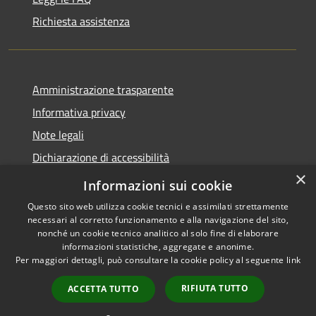
Richiesta assistenza
Amministrazione trasparente
Informativa privacy
Note legali
Dichiarazione di accessibilità
×
Link app municipium
Informazioni sui cookie
Questo sito web utilizza cookie tecnici e assimilati strettamente
necessari al corretto funzionamento e alla navigazione del sito,
nonché un cookie tecnico analitico al solo fine di elaborare
informazioni statistiche, aggregate e anonime.
RSS
Copyright © 2026 • Comune di
Per maggiori dettagli, può consultare la cookie policy al seguente
link
Accessibilità
Bardolino • Powered by
Privacy
Municipium
Accesso
•
RIFIUTA TUTTO
ACCETTA TUTTO
Cookie
redazione