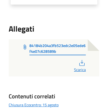
Allegati
84184b204a3fb523edc2e05ede6
f4e07c628589b
PDF
Scarica
Contenuti correlati
Chiusura Ecocentro: 15 agosto