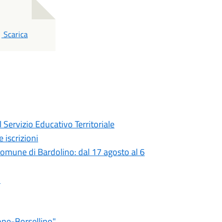
PDF
Scarica
 Servizio Educativo Territoriale
 iscrizioni
 comune di Bardolino: dal 17 agosto al 6
o
one-Borsellino"