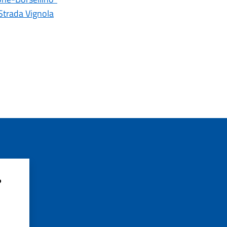
 Strada Vignola
?