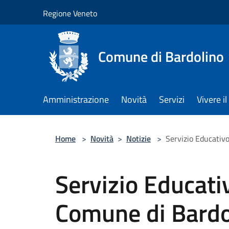
Salta al contenuto principale
Regione Veneto
Comune di Bardolino
Amministrazione
Novità
Servizi
Vivere 
Home
>
Novità
>
Notizie
>
Servizio Educativo
Servizio Educativ
Comune di Bardol