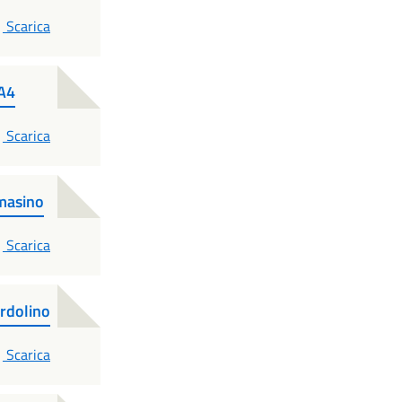
PDF
Scarica
 A4
PDF
Scarica
masino
PDF
Scarica
rdolino
PDF
Scarica