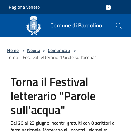
Salta al contenuto principale
Regione Veneto
Comune di Bardolino
Home
>
Novità
>
Comunicati
>
Torna il Festival letterario "Parole sull'acqua"
Torna il Festival
letterario "Parole
sull'acqua"
Dal 20 al 22 giugno incontri gratuiti con 8 scrittori di
fama nazionale. Moderano gli incontri i giornalisti