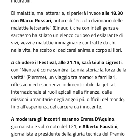
incurabili.
Di malattie, ma letterarie, si parlerà invece
alle 18.30
con
Marco Rossari
, autore di “Piccolo dizionario delle
malattie letterarie” (Einaudi), che con intelligenza e
sarcasmo ha stilato un elenco curioso ed esilarante di
vizi, vezzi e malattie immaginarie contratte da chi,
nella vita, ha scelto di dedicarsi anima e corpo ai libri.
A chiudere il Festival, alle 21.15, sarà
Giulia Ligresti
,
con “Niente è come sembra. La mia storia: la forza della
verità” (Piemme), un viaggio tra memorie familiari,
riflessioni ed esperienze indimenticabili: dal jet set
internazionale ai ruoli apicali nella finanza, dalle
missioni umanitarie negli angoli più difficili del mondo,
fino all’esperienza del carcere da innocente.
A moderare gli incontri saranno Emma D’Aquino
,
giornalista e volto noto del TG1,
e Alberto Faustini
,
giornalista e presidente della giuria tecnica del Premio