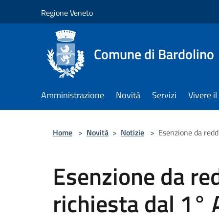
Salta al contenuto principale
Regione Veneto
Comune di Bardolino
Amministrazione
Novità
Servizi
Vivere 
Home
>
Novità
>
Notizie
>
Esenzione da reddi
Esenzione da red
richiesta dal 1°