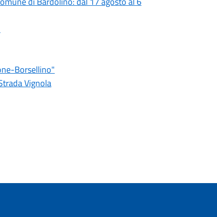
 comune di Bardolino: dal 17 agosto al 6
o
one-Borsellino"
 Strada Vignola