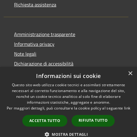
Richiesta assistenza
Amministrazione trasparente
Informativa privacy
Note legali
Dichiarazione di accessibilità
×
Link app municipium
Informazioni sui cookie
Questo sito web utilizza cookie tecnici e assimilati strettamente
necessari al corretto funzionamento e alla navigazione del sito,
nonché un cookie tecnico analitico al solo fine di elaborare
informazioni statistiche, aggregate e anonime.
RSS
Copyright © 2026 • Comune di
Per maggiori dettagli, può consultare la cookie policy al seguente
link
Accessibilità
Bardolino • Powered by
Privacy
Municipium
Accesso
•
RIFIUTA TUTTO
ACCETTA TUTTO
Cookie
redazione
Mappa del sito
MOSTRA DETTAGLI